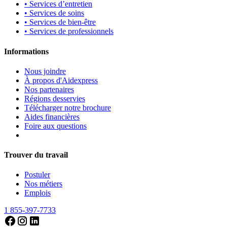
• Services d’entretien
• Services de soins
• Services de bien-être
• Services de professionnels
Informations
Nous joindre
À propos d'Aidexpress
Nos partenaires
Régions desservies
Télécharger notre brochure
Aides financières
Foire aux questions
Trouver du travail
Postuler
Nos métiers
Emplois
1 855-397-7733