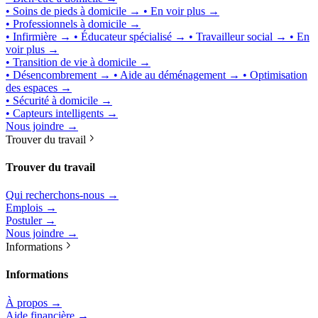
• Soins de pieds à domicile →
• En voir plus →
• Professionnels à domicile →
• Infirmière →
• Éducateur spécialisé →
• Travailleur social →
• En
voir plus →
• Transition de vie à domicile →
• Désencombrement →
• Aide au déménagement →
• Optimisation
des espaces →
• Sécurité à domicile →
• Capteurs intelligents →
Nous joindre →
Trouver du travail
Trouver du travail
Qui recherchons-nous →
Emplois →
Postuler →
Nous joindre →
Informations
Informations
À propos →
Aide financière →