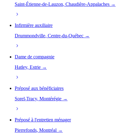
Saint-Étienne-de-Lauzon
, Chaudière-Appalaches →
Infirmière auxiliaire
Drummondville
, Centre-du-Québec →
Dame de compagnie
Hatley
, Estrie →
Préposé aux bénéficiaires
Sorel-Tracy
, Montérégie →
Préposé à l'entretien ménager
Pierrefonds
, Montréal →