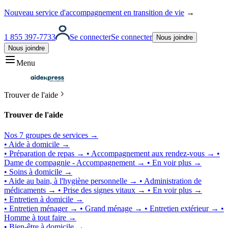
Nouveau service d'accompagnement en transition de vie
→
1 855 397-7733
Se connecter
Se connecter
Nous joindre
Nous joindre
Menu
Trouver de l'aide
Trouver de l'aide
Nos 7 groupes de services →
• Aide à domicile →
• Préparation de repas →
• Accompagnement aux rendez-vous →
•
Dame de compagnie - Accompagnement →
• En voir plus →
• Soins à domicile →
• Aide au bain, à l'hygiène personnelle →
• Administration de
médicaments →
• Prise des signes vitaux →
• En voir plus →
• Entretien à domicile →
• Entretien ménager →
• Grand ménage →
• Entretien extérieur →
•
Homme à tout faire →
• Bien-être à domicile →